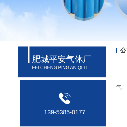
公
肥城平安气体厂
FEI CHENG PING AN QI TI
气、
139-5385-0177